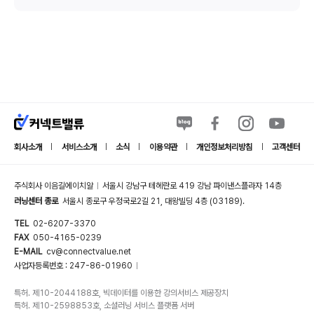
회사소개
서비스소개
소식
이용약관
개인정보처리방침
고객센터
|
|
|
|
|
주식회사 이음길에이치알
서울시 강남구 테헤란로 419 강남 파이낸스플라자 14층
|
러닝센터 종로
서울시 종로구 우정국로2길 21, 대왕빌딩 4층 (03189).
TEL
02-6207-3370
FAX
050-4165-0239
E-MAIL
cv@connectvalue.net
사업자등록번호 : 247-86-01960
|
특허. 제10-2044188호, 빅데이터를 이용한 강의서비스 제공장치
특허. 제10-2598853호, 소셜러닝 서비스 플랫폼 서버