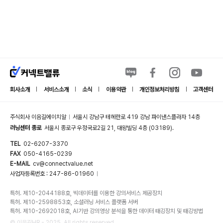
회사소개
서비스소개
소식
이용약관
개인정보처리방침
고객센터
|
|
|
|
|
주식회사 이음길에이치알
서울시 강남구 테헤란로 419 강남 파이낸스플라자 14층
|
러닝센터 종로
서울시 종로구 우정국로2길 21, 대왕빌딩 4층 (03189).
TEL
02-6207-3370
FAX
050-4165-0239
E-MAIL
cv@connectvalue.net
사업자등록번호 : 247-86-01960
|
특허. 제10-2044188호, 빅데이터를 이용한 강의서비스 제공장치
특허. 제10-2598853호, 소셜러닝 서비스 플랫폼 서버
특허. 제10-2692018호, AI기반 강의영상 분석을 통한 데이터 태깅장치 및 태깅방법
© 이음길HR - 2025. All rights reserved.