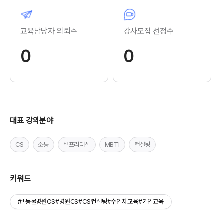
교육담당자 의뢰수
강사모집 선정수
0
0
대표 강의분야
CS
소통
셀프리더십
MBTI
컨설팅
키워드
#*동물병원CS#병원CS#CS컨설팅#수입차교육#기업교육