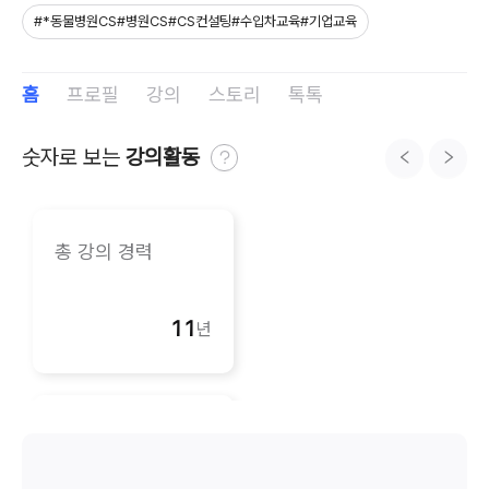
#
*동물병원CS#병원CS#CS컨설팅#수입차교육#기업교육
홈
프로필
강의
스토리
톡톡
숫자로 보는 
강의활동
총 강의 경력
11
년
총 강의 경력