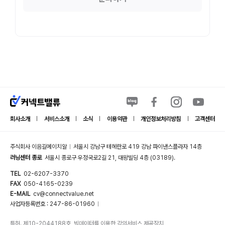
회사소개
서비스소개
소식
이용약관
개인정보처리방침
고객센터
|
|
|
|
|
주식회사 이음길에이치알
서울시 강남구 테헤란로 419 강남 파이낸스플라자 14층
|
러닝센터 종로
서울시 종로구 우정국로2길 21, 대왕빌딩 4층 (03189).
TEL
02-6207-3370
FAX
050-4165-0239
E-MAIL
cv@connectvalue.net
사업자등록번호 : 247-86-01960
|
특허. 제10-2044188호, 빅데이터를 이용한 강의서비스 제공장치