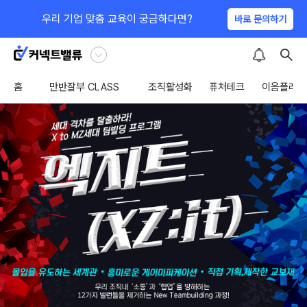
우리 기업 맞춤 교육이 궁금하다면?
바로 문의하기
홈
만반잘부 CLASS
조직활성화
퓨처테크
이음플레이