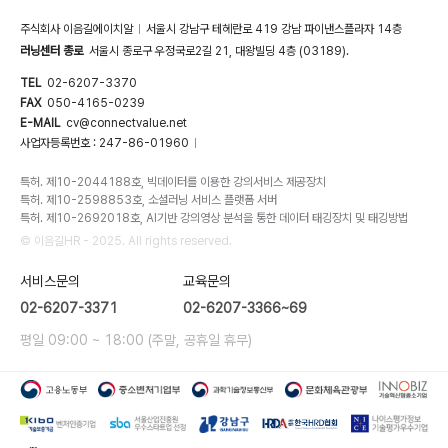
주식회사 이음길에이치알
서울시 강남구 테헤란로 419 강남 파이낸스플라자 14층
|
러닝센터 종로
서울시 종로구 우정국로2길 21, 대왕빌딩 4층 (03189).
TEL
02-6207-3370
FAX
050-4165-0239
E-MAIL
cv@connectvalue.net
사업자등록번호 : 247-86-01960
|
특허. 제10-2044188호, 빅데이터를 이용한 강의서비스 제공장치
특허. 제10-2598853호, 소셜러닝 서비스 플랫폼 서버
특허. 제10-2692018호, AI기반 강의영상 분석을 통한 데이터 태깅장치 및 태깅방법
© 이음길HR - 2025. All rights reserved.
서비스문의
교육문의
02-6207-3371
02-6207-3366~69
평일 09:00 ~ 18:00 (주말, 공휴일 휴무)