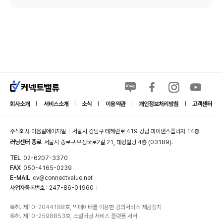
회사소개
서비스소개
소식
이용약관
개인정보처리방침
고객센터
|
|
|
|
|
주식회사 이음길에이치알
서울시 강남구 테헤란로 419 강남 파이낸스플라자 14층
|
러닝센터 종로
서울시 종로구 우정국로2길 21, 대왕빌딩 4층 (03189).
TEL
02-6207-3370
FAX
050-4165-0239
E-MAIL
cv@connectvalue.net
사업자등록번호 : 247-86-01960
|
특허. 제10-2044188호, 빅데이터를 이용한 강의서비스 제공장치
특허. 제10-2598853호, 소셜러닝 서비스 플랫폼 서버