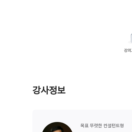
강의
강사정보
목표 뚜렷한
컨설턴트형