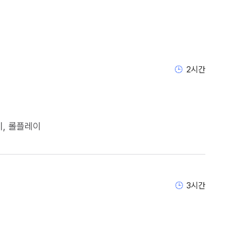
2
시간
           
3
시간