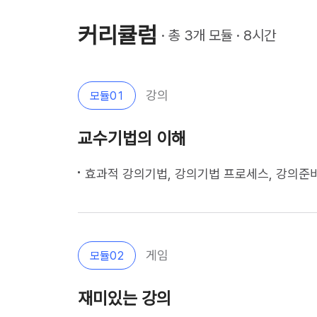
커리큘럼
· 총 
3
개 모듈 · 
8
시간
강의
모듈
01
교수기법의 이해
효과적 강의기법, 강의기법 프로세스, 강의준비, 롤플레이            
게임
모듈
02
재미있는 강의