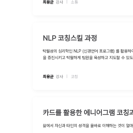
최용균
  강사
소통
|
NLP 코칭스킬 과정
탁월성의 심리학인 NLP (신경언어 프로그램) 를 활용
을 증진시키고 탁월하게 팀원을 육성하고 지도할 수 있도록 실제적 코칭스킬을 학습하
여 개인과 조직의 목표를 효과적으로 달성할 수 있도록 
최용균
  강사
코칭
|
카드를 활용한 에니어그램 코칭
삶에서 자신과 타인의 성격을 올바로 이해하는 것이 얼