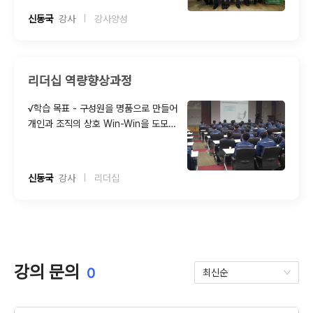
분이 있습니다. 내가 무슨 이야기를 했는
신동국
  강사
강사양성
|
지는 중요하지 않습니다.지식이나 정보
를 퍼붓듯이 전달하는 데에만 치중한 결
과입니다. 같은 내용을 전달하더라도 학
습자들을 몰입 집중시킬 수 있는 교수법
리더십 역량향상과정
을 장착한다면 흥미를 유발하면서 이해
도와 설득력이 배가됩니다. √ 따라서, 본
√학습 목표 - 구성원을 명품으로 만들어
장에서는 학습자들을 끊임없이 몰입 집
개인과 조직의 상호 Win-Win을 도모할
중시킬 수 있는 참여교수법에 대해 사례
수 있다 - 시너지를 창출하는 조직운영을
와 동영상을 통해 학습합니다.
통해 조직의 경쟁력 향상에 기여 할 수
있다 - 커뮤니케이션 활성화를 통해 업무
신동국
  강사
리더십
|
효율을 극대화할 수 있다 √구성원들이
스스로 일을 해내지 못하고 늘 시키는 일
만 한다면 그 조직은 자율성이 떨어져 큰
성과를 기대하기가 어렵습니다. 리더는
결과를 낳은 사람이 아니라 결과 창출의
과정을 도와주는 산파가 되어야 합니다.
강의 문의
0
최신순
필요할 경우에는 적시에 개입 코칭을 통
해 문제해결을 촉진해야 합니다. 따라서,
리더의 역할과 자세 등을 조직의 각종 사