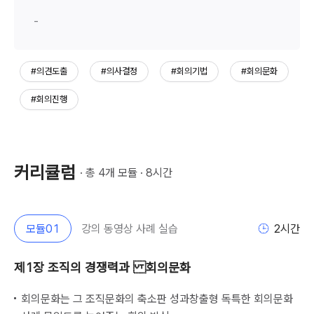
-
#의견도출
#의사결정
#회의기법
#회의문화
#회의진행
커리큘럼
· 총 
4
개 모듈 · 
8
시간
모듈
01
강의 동영상 사례 실습
2
시간
제1장 조직의 경쟁력과 회의문화
회의문화는 그 조직문화의 축소판 성과창출형 독특한 회의문화