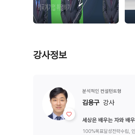
강사정보
분석적인
컨설턴트형
김용구
  강사
세상은 배우는 자와 배우
100%목표달성전략수립, 