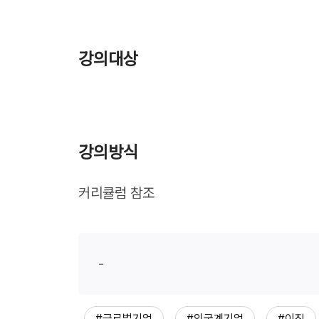
강의대상
강의방식
커리큘럼 참조
-
#글로벌기업
#외국계기업
#이직