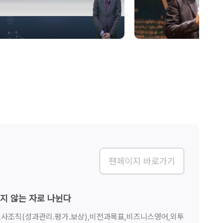
팬페이지 바로가기
지 않는 자로 나뉜다
인사조직(성과관리.평가.보상),비전과목표,비즈니스영어,외투