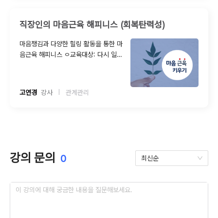
차원의 스트레스 상황 직면 시 회피가 아
닌 해결을 위한 접근과 호흡 명상 실천으
직장인의 마음근육 해피니스 (회복탄력성)
로 심리적 안정을 유지하려는 회복탄력
성을 향상시킬 수 있다.
마음챙김과 다양한 힐링 활동을 통한 마
음근육 해피니스 ㅇ교육대상: 다시 일어
설 수있는 긍정의 힘! 회복탄력성을 배우
고 싶은 사람 ㅇ교육목표 - 스트레스 감
소 프로그램(MBSR : Mindfulness-
고연경
  강사
관계관리
|
Based Stress Reduction)을 기반으
로 일상에서도 가능한 전문적이고 실제
적인 마음 챙김의 방법을 체득화 할 수
있다. - 개인/ 조직차원의 스트레스 상황
직면 시 회피가 아닌 해결을 위한 접근과
호흡 명상 실천으로 심리적 안정을 유지
강의 문의
0
최신순
하려는 회복탄력성을 향상 시킬 수 있다.