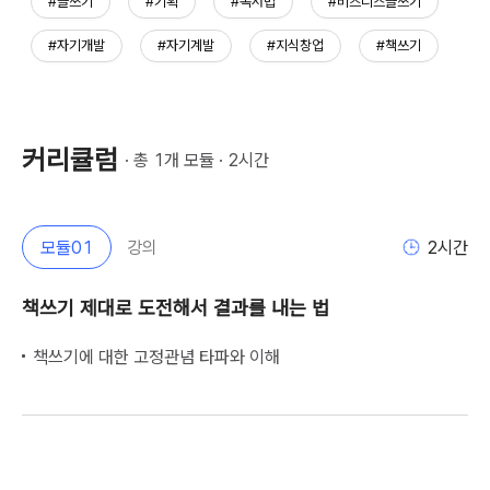
#글쓰기
#기획
#독서법
#비즈니스글쓰기
#자기개발
#자기계발
#지식창업
#책쓰기
커리큘럼
· 총 
1
개 모듈 · 
2
시간
모듈
01
강의
2
시간
책쓰기 제대로 도전해서 결과를 내는 법
책쓰기에 대한 고정관념 타파와 이해               