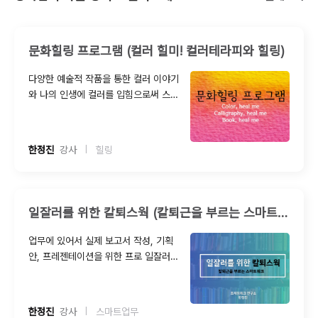
문화힐링 프로그램 (컬러 힐미! 컬러테라피와 힐링)
다양한 예술적 작품을 통한 컬러 이야기
와 나의 인생에 컬러를 입힘으로써 스트
레스를 관리하고 힐링하는 나만의 컬러
힐미 프로그램입니다. 나에게 좋은 에너
지를 주는색을 찾고 체품을 만듦으로 해
한정진
  강사
힐링
|
서 나만의 스트레스 해소 솔루션을 만듭
니다.
일잘러를 위한 칼퇴스웍 (칼퇴근을 부르는 스마트워크)
업무에 있어서 실제 보고서 작성, 기획
안, 프레젠테이션을 위한 프로 일잘러로
인정받기 위한 스마트워크를 교육하빈
다. 일잘러의 스마트 워크개념은 빠른 일
처리 뿐만 아니라 아웃풋의 질, 정확한
한정진
  강사
스마트업무
|