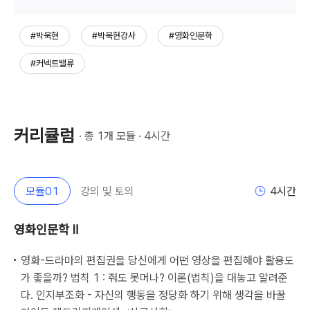
#박욱현
#박욱현강사
#영화인문학
#커넥트밸류
커리큘럼
· 총 
1
개 모듈 · 
4
시간
모듈
01
강의 및 토의
4
시간
영화인문학 Ⅱ
영화-드라마의 편집권을 당신에게 어떤 영상을 편집해야 활용도
가 좋을까? 법칙 1 : 줘도 못머나? 이론(법칙)을 대놓고 알려준
다. 인지부조화 - 자신의 행동을 정당화 하기 위해 생각을 바꿀