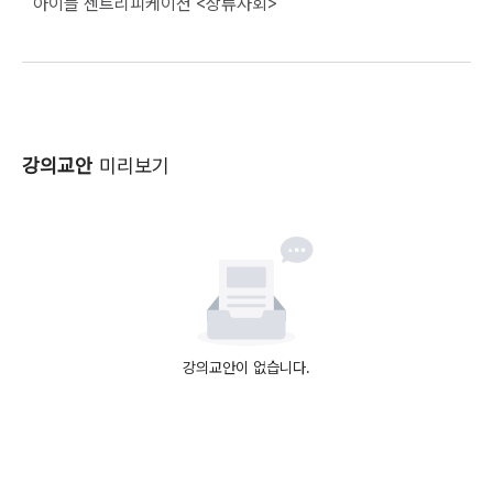
아이들 젠트리피케이션 <상류사회>                                                                                       
강의교안
미리보기
강의교안이 없습니다.