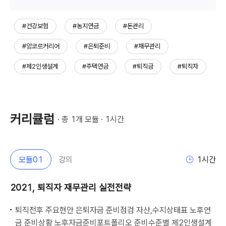
#건강보험
#농지연금
#돈관리
#앙코르커리어
#은퇴준비
#재무관리
#제2인생설계
#주택연금
#퇴직금
#퇴직자
커리큘럼
· 총 
1
개 모듈 · 
1
시간
모듈
01
강의
1
시간
2021, 퇴직자 재무관리 실전전략
퇴직전후 주요현안 은퇴자금 준비점검 자산,수지상태표 노후연
금 준비상황 노후자금준비포트폴리오 준비수준별 제2인생설계