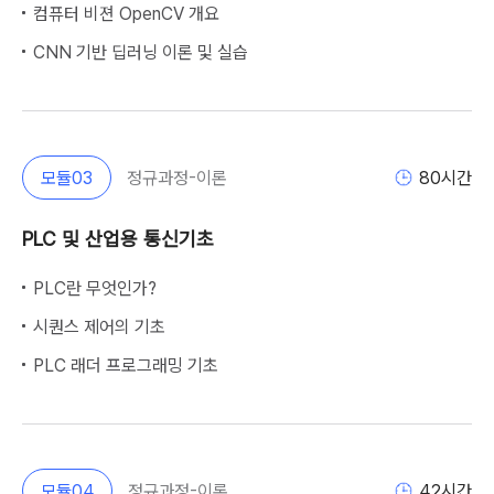
컴퓨터 비젼 OpenCV 개요
CNN 기반 딥러닝 이론 및 실습
모듈
03
정규과정-이론
80
시간
PLC 및 산업용 통신기초
PLC란 무엇인가?
시퀀스 제어의 기초
PLC 래더 프로그래밍 기초
모듈
04
정규과정-이론
42
시간