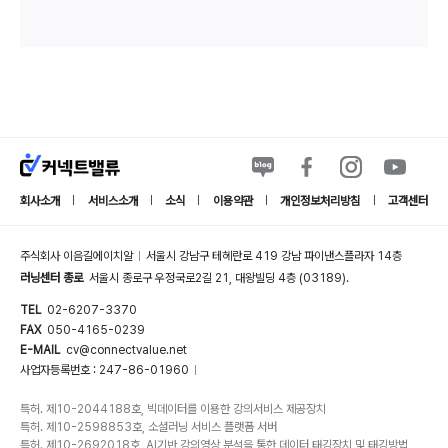
회사소개
서비스소개
소식
이용약관
개인정보처리방침
고객센터
|
|
|
|
|
주식회사 이음길에이치알
서울시 강남구 테헤란로 419 강남 파이낸스플라자 14층
|
러닝센터 종로
서울시 종로구 우정국로2길 21, 대왕빌딩 4층 (03189).
TEL
02-6207-3370
FAX
050-4165-0239
E-MAIL
cv@connectvalue.net
사업자등록번호 : 247-86-01960
|
특허. 제10-2044188호, 빅데이터를 이용한 강의서비스 제공장치
특허. 제10-2598853호, 소셜러닝 서비스 플랫폼 서버
특허. 제10-2692018호, AI기반 강의영상 분석을 통한 데이터 태깅장치 및 태깅방법