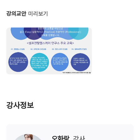
강의교안
미리보기
강사정보
오화랑
  강사