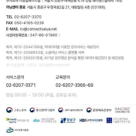
주식회사 이음길에이치알
서울시 강남구 테헤란로 419 강남 파이낸스플라자 14층
|
러닝센터 종로
서울시 종로구 우정국로2길 21, 대왕빌딩 4층 (03189).
TEL
02-6207-3370
FAX
050-4165-0239
E-MAIL
cv@connectvalue.net
사업자등록번호 : 247-86-01960
|
특허. 제10-2044188호, 빅데이터를 이용한 강의서비스 제공장치
특허. 제10-2598853호, 소셜러닝 서비스 플랫폼 서버
특허. 제10-2692018호, AI기반 강의영상 분석을 통한 데이터 태깅장치 및 태깅방법
© 이음길HR - 2025. All rights reserved.
서비스문의
교육문의
02-6207-3371
02-6207-3366~69
평일 09:00 ~ 18:00 (주말, 공휴일 휴무)