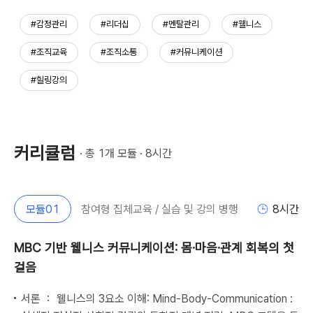
#감정관리
#리더십
#멘탈관리
#웰니스
#조직교육
#조직소통
#커뮤니케이션
#힐링강의
커리큘럼
· 총 
1
개 모듈 · 
8
시간
모듈
01
참여형 집체교육 / 실습 및 강의 병행
8
시간
MBC 기반 웰니스 커뮤니케이션: 몸·마음·관계 회복의 첫
걸음
서론 ： 웰니스의 3요소 이해: Mind-Body-Communication :