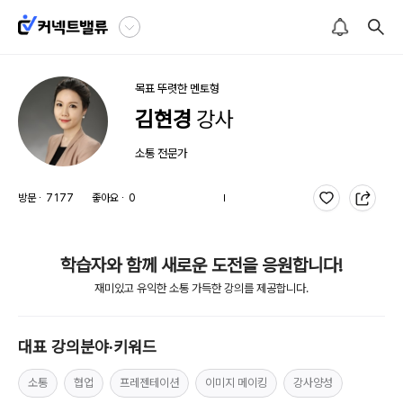
목표 뚜렷한
멘토형
김현경
강사
소통
 전문가
방문 ∙
7177
좋아요 ∙
0
학습자와 함께 새로운 도전을 응원합니다!
재미있고 유익한 소통 가득한 강의를 제공합니다.
대표 강의분야∙키워드
소통
협업
프레젠테이션
이미지 메이킹
강사양성